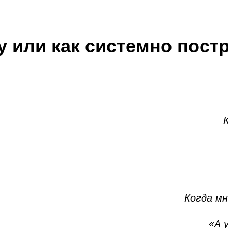
у или как системно пост
Когда мн
«А 