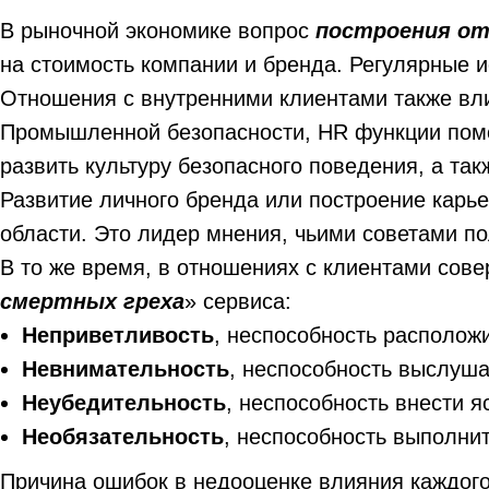
В рыночной экономике вопрос
построения от
на стоимость компании и бренда. Регулярные 
Отношения с внутренними клиентами также вли
Промышленной безопасности, HR функции помог
развить культуру безопасного поведения, а та
Развитие личного бренда или построение карье
области. Это лидер мнения, чьими советами по
В то же время, в отношениях с клиентами сов
смертных греха
» сервиса:
Неприветливость
, неспособность располож
Невнимательность
, неспособность выслуша
Неубедительность
, неспособность внести я
Необязательность
, неспособность выполни
Причина ошибок в недооценке влияния каждого