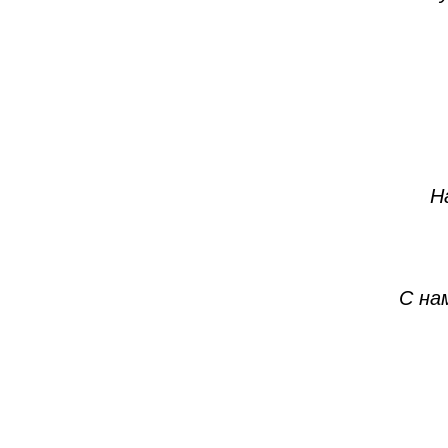
Н
С на